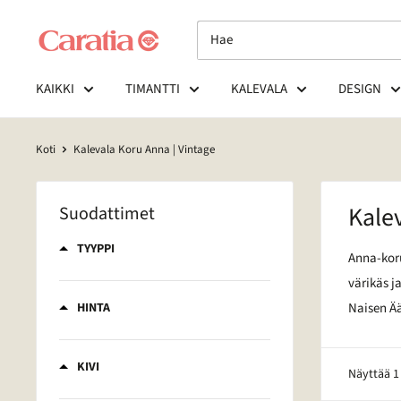
Siirry
sisältöön
KAIKKI
TIMANTTI
KALEVALA
DESIGN
Koti
Kalevala Koru Anna | Vintage
Kalev
Suodattimet
TYYPPI
Anna-koru
värikäs j
HINTA
Naisen Ää
KIVI
Näyttää 1 