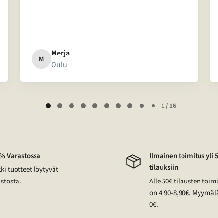
Merja
M
Oulu
1 / 16
% Varastossa
Ilmainen toimitus yli 
tilauksiin
ki tuotteet löytyvät
stosta.
Alle 50€ tilausten toi
on 4,90-8,90€. Myymäl
0€.