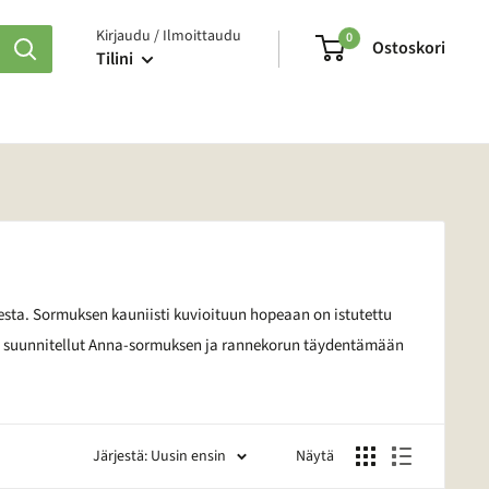
Kirjaudu / Ilmoittaudu
0
Ostoskori
Tilini
esta. Sormuksen kauniisti kuvioituun hopeaan on istutettu
s on suunnitellut Anna-sormuksen ja rannekorun täydentämään
Järjestä: Uusin ensin
Näytä