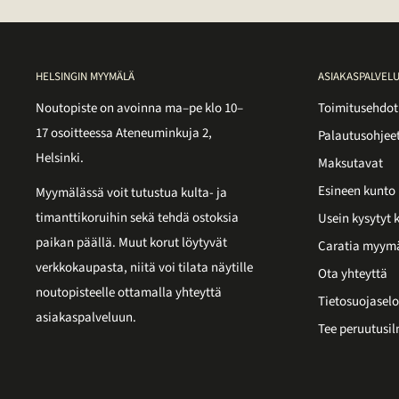
HELSINGIN MYYMÄLÄ
ASIAKASPALVEL
Noutopiste on avoinna ma–pe klo 10–
Toimitusehdot
17 osoitteessa Ateneuminkuja 2,
Palautusohjee
Helsinki.
Maksutavat
Esineen kunto
Myymälässä voit tutustua kulta- ja
timanttikoruihin sekä tehdä ostoksia
Usein kysytyt
paikan päällä. Muut korut löytyvät
Caratia myym
verkkokaupasta, niitä voi tilata näytille
Ota yhteyttä
noutopisteelle ottamalla yhteyttä
Tietosuojaselo
asiakaspalveluun.
Tee peruutusil