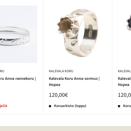
ORU
KALEVALA KORU
KALEVA
oru Anna-rannekoru |
Kalevala Koru Anna-sormus |
Kaleva
Hopea
Hopea
120,00€
120,
jellä
Koruarkisto (loppu)
Koru