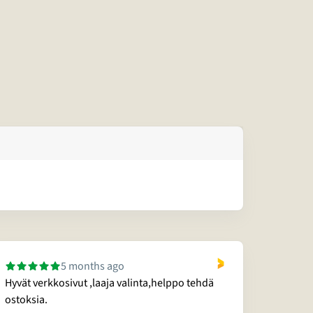
5 months ago
Hyvät verkkosivut ,laaja valinta,helppo tehdä
Ystäväl
ostoksia.