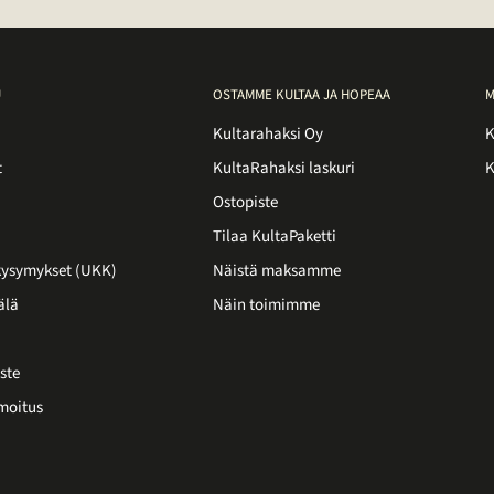
U
OSTAMME KULTAA JA HOPEAA
M
Kultarahaksi Oy
K
t
KultaRahaksi laskuri
K
Ostopiste
Tilaa KultaPaketti
 kysymykset (UKK)
Näistä maksamme
älä
Näin toimimme
ste
moitus