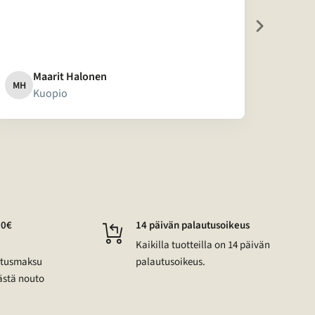
Maarit Halonen
A
MH
A
Kuopio
J
50€
14 päivän palautusoikeus
Kaikilla tuotteilla on 14 päivän
mitusmaksu
palautusoikeus.
ästä nouto