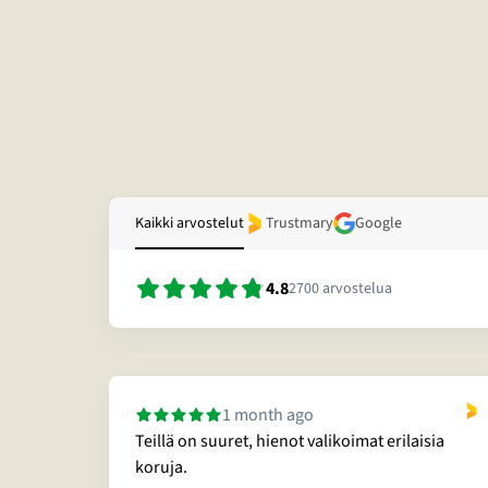
Kaikki arvostelut
Trustmary
Google
4.8
2700
arvostelua
1 month ago
Teillä on suuret, hienot valikoimat erilaisia
sitella
koruja.