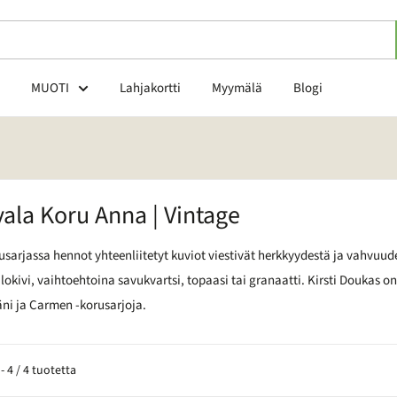
MUOTI
Lahjakortti
Myymälä
Blogi
ala Koru Anna | Vintage
sarjassa hennot yhteenliitetyt kuviot viestivät herkkyydestä ja vahvuud
alokivi, vaihtoehtoina savukvartsi, topaasi tai granaatti. Kirsti Douka
ni ja Carmen -korusarjoja.
- 4 / 4 tuotetta