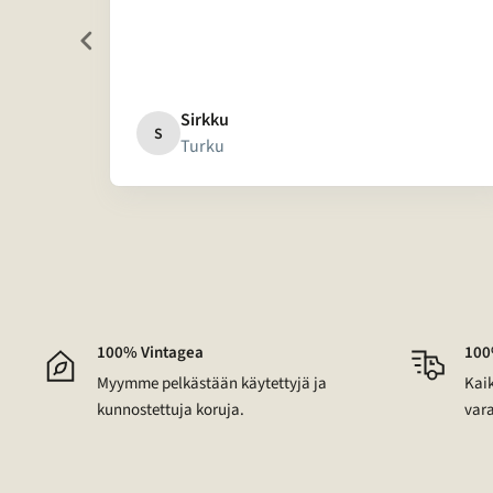
 mie...
Sirkku
S
Turku
Page
1
of
16
100% Vintagea
100
Myymme pelkästään käytettyjä ja
Kaik
kunnostettuja koruja.
vara