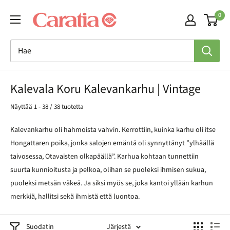
Siirry
0
sisältöön
Kalevala Koru Kalevankarhu | Vintage
Näyttää 1 - 38 / 38 tuotetta
Kalevankarhu oli hahmoista vahvin. Kerrottiin, kuinka karhu oli itse
Hongattaren poika, jonka salojen emäntä oli synnyttänyt ”ylhäällä
taivosessa, Otavaisten olkapäällä”. Karhua kohtaan tunnettiin
suurta kunnioitusta ja pelkoa, olihan se puoleksi ihmisen sukua,
puoleksi metsän väkeä. Ja siksi myös se, joka kantoi yllään karhun
merkkiä, hallitsi sekä ihmistä että luontoa.
Suodatin
Järjestä