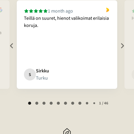
1 month ago
Teillä on suuret, hienot valikoimat erilaisia
H
koruja.
a
Sirkku
S
Turku
Page
1 / 46
1
of
46