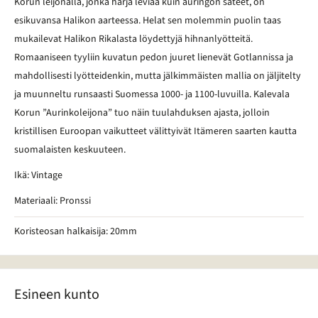
Korun leijonalla, jonka harja leviää kuin auringon säteet, on
esikuvansa Halikon aarteessa. Helat sen molemmin puolin taas
mukailevat Halikon Rikalasta löydettyjä hihnanlyötteitä.
Romaaniseen tyyliin kuvatun pedon juuret lienevät Gotlannissa ja
mahdollisesti lyötteidenkin, mutta jälkimmäisten mallia on jäljitelty
ja muunneltu runsaasti Suomessa 1000- ja 1100-luvuilla. Kalevala
Korun ”Aurinkoleijona” tuo näin tuulahduksen ajasta, jolloin
kristillisen Euroopan vaikutteet välittyivät Itämeren saarten kautta
suomalaisten keskuuteen.
Ikä: Vintage
Materiaali: Pronssi
Koristeosan halkaisija: 20mm
Esineen kunto