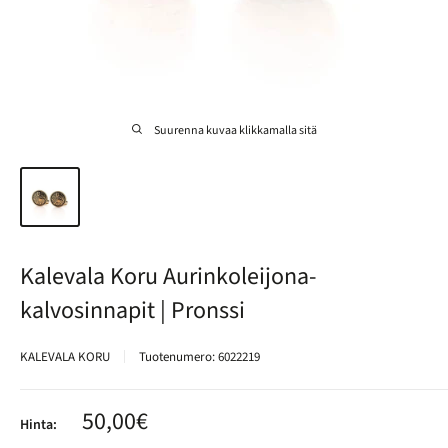
Suurenna kuvaa klikkamalla sitä
Kalevala Koru Aurinkoleijona-
kalvosinnapit | Pronssi
KALEVALA KORU
Tuotenumero:
6022219
Alennushinta
50,00€
Hinta: