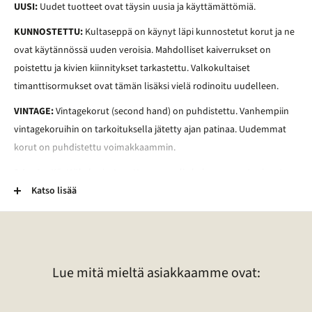
UUSI:
Uudet tuotteet ovat täysin uusia ja käyttämättömiä.
KUNNOSTETTU:
Kultaseppä on käynyt läpi kunnostetut korut ja ne
ovat käytännössä uuden veroisia. Mahdolliset kaiverrukset on
poistettu ja kivien kiinnitykset tarkastettu. Valkokultaiset
timanttisormukset ovat tämän lisäksi vielä rodinoitu uudelleen.
VINTAGE:
Vintagekorut (second hand) on puhdistettu. Vanhempiin
vintagekoruihin on tarkoituksella jätetty ajan patinaa. Uudemmat
korut on puhdistettu voimakkaammin.
2-Laatu:
Käyttökelpoiset mutta normaalia kuluneemmat esineet.
Esineessä voi esimerkiksi olla kaiverrus, vääntymä, painauma tai
Katso lisää
tummentuma. Pronssikoruissa voi esimerkiksi olla kulunut
lakkapinta. Lisäksi kivessä voi olla vaurio. Lisätietoja tietyn korun
laadusta voitte pyytää sähköpostitse.
Lue mitä mieltä asiakkaamme ovat: