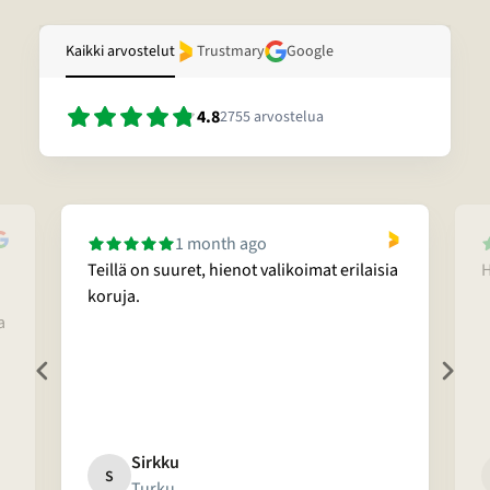
Kaikki arvostelut
Trustmary
Google
4.8
2755
arvostelua
1 month ago
Teillä on suuret, hienot valikoimat erilaisia
H
koruja.
a
Sirkku
S
Turku