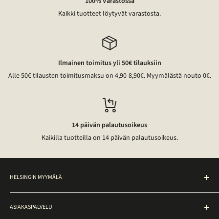
100% Varastossa
Kaikki tuotteet löytyvät varastosta.
Ilmainen toimitus yli 50€ tilauksiin
Alle 50€ tilausten toimitusmaksu on 4,90-8,90€. Myymälästä nouto 0€.
14 päivän palautusoikeus
Kaikilla tuotteilla on 14 päivän palautusoikeus.
HELSINGIN MYYMÄLÄ
Noutopiste on avoinna ma–pe klo 10–17 osoitteessa
ASIAKASPALVELU
Ateneuminkuja 2, Helsinki.