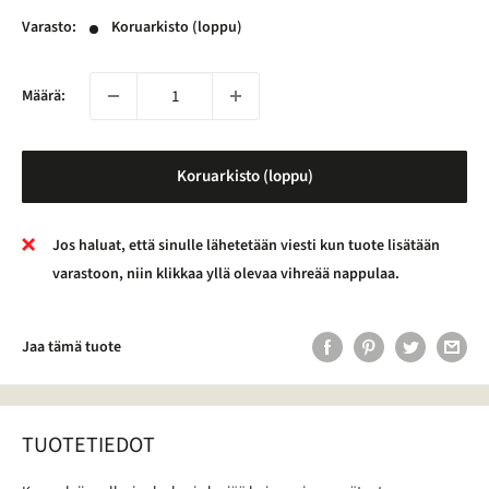
Varasto:
Koruarkisto (loppu)
Määrä:
Koruarkisto (loppu)
Jos haluat, että sinulle lähetetään viesti kun tuote lisätään
varastoon, niin klikkaa yllä olevaa vihreää nappulaa.
Jaa tämä tuote
TUOTETIEDOT