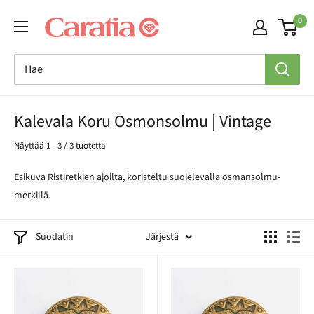
Siirry
0
sisältöön
Kalevala Koru Osmonsolmu | Vintage
Näyttää 1 - 3 / 3 tuotetta
Esikuva Ristiretkien ajoilta, koristeltu suojelevalla osmansolmu-
merkillä.
Suodatin
Järjestä