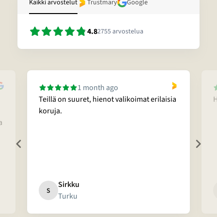
Kaikki arvostelut
Trustmary
Google
4.8
2755
arvostelua
1 month ago
Teillä on suuret, hienot valikoimat erilaisia
H
koruja.
a
Sirkku
S
Turku