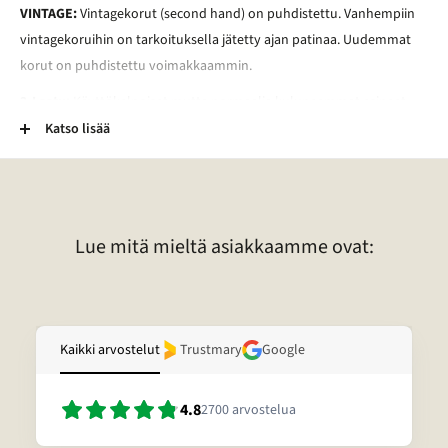
VINTAGE:
Vintagekorut (second hand) on puhdistettu. Vanhempiin
vintagekoruihin on tarkoituksella jätetty ajan patinaa. Uudemmat
korut on puhdistettu voimakkaammin.
2-Laatu:
Käyttökelpoiset mutta normaalia kuluneemmat esineet.
Esineessä voi esimerkiksi olla kaiverrus, vääntymä, painauma tai
Katso lisää
tummentuma. Pronssikoruissa voi esimerkiksi olla kulunut
lakkapinta. Lisäksi kivessä voi olla vaurio. Lisätietoja tietyn korun
laadusta voitte pyytää sähköpostitse.
Lue mitä mieltä asiakkaamme ovat:
Kaikki arvostelut
Trustmary
Google
4.8
2700
arvostelua