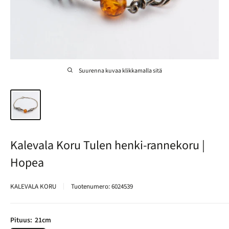
Suurenna kuvaa klikkamalla sitä
Kalevala Koru Tulen henki-rannekoru |
Hopea
KALEVALA KORU
Tuotenumero:
6024539
Pituus:
21cm