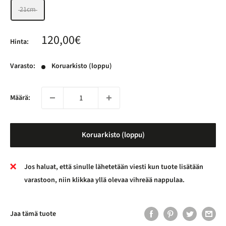
21cm
Alennushinta
120,00€
Hinta:
Varasto:
Koruarkisto (loppu)
Määrä:
Koruarkisto (loppu)
Jos haluat, että sinulle lähetetään viesti kun tuote lisätään
varastoon, niin klikkaa yllä olevaa vihreää nappulaa.
Jaa tämä tuote