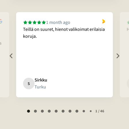
1 month ago
Teillä on suuret, hienot valikoimat erilaisia
H
koruja.
a
Sirkku
S
Turku
Page
1 / 46
1
of