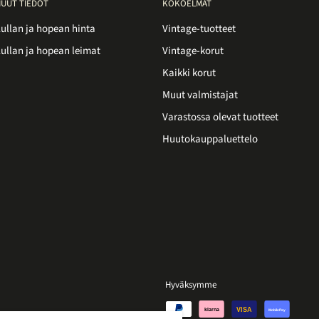
UUT TIEDOT
KOKOELMAT
ullan ja hopean hinta
Vintage-tuotteet
ullan ja hopean leimat
Vintage-korut
Kaikki korut
Muut valmistajat
Varastossa olevat tuotteet
Huutokauppaluettelo
Hyväksymme
VISA
klarna
MobilePay