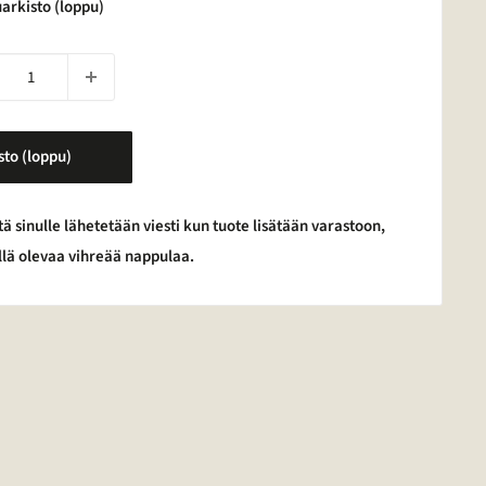
arkisto (loppu)
sto (loppu)
tä sinulle lähetetään viesti kun tuote lisätään varastoon,
yllä olevaa vihreää nappulaa.