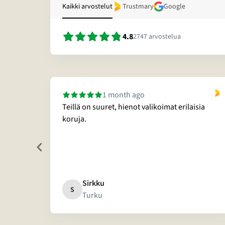
Kaikki arvostelut
Trustmary
Google
4.8
2747
arvostelua
1 month ago
Teillä on suuret, hienot valikoimat erilaisia
sitella
koruja.
 mie...
Sirkku
S
Turku