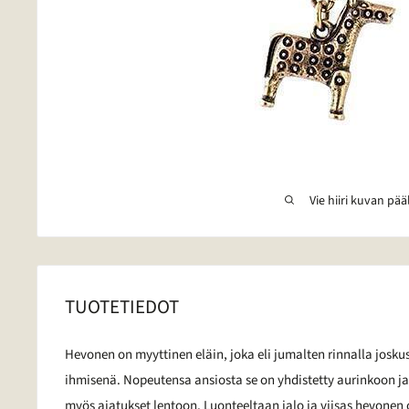
Vie hiiri kuvan pää
TUOTETIEDOT
Hevonen on myyttinen eläin, joka eli jumalten rinnalla joskus
ihmisenä. Nopeutensa ansiosta se on yhdistetty aurinkoon ja
myös ajatukset lentoon. Luonteeltaan jalo ja viisas hevonen o