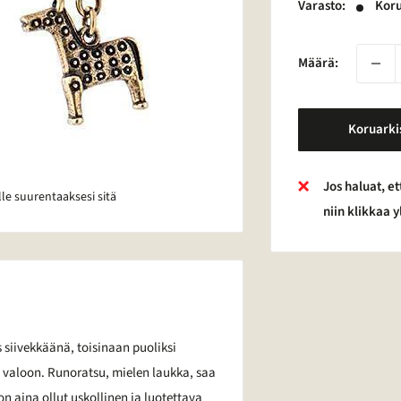
Varasto:
Koru
Määrä:
Koruarki
Jos haluat, et
lle suurentaaksesi sitä
niin klikkaa 
 siivekkäänä, toisinaan puoliksi
 valoon. Runoratsu, mielen laukka, saa
n aina ollut uskollinen ja luotettava