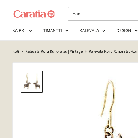
Siirry
sisältöön
KAIKKI
TIMANTTI
KALEVALA
DESIGN
Koti
Kalevala Koru Runoratsu | Vintage
Kalevala Koru Runoratsu-korva