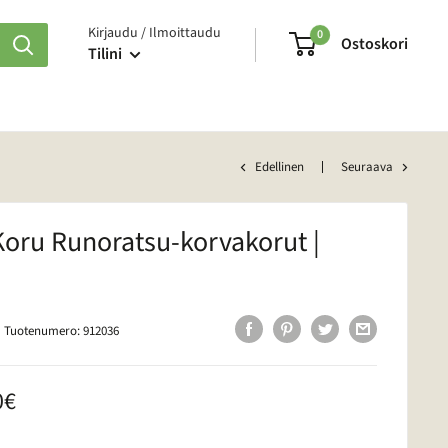
Kirjaudu / Ilmoittaudu
0
Ostoskori
Tilini
Edellinen
Seuraava
Koru Runoratsu-korvakorut |
Tuotenumero:
912036
nushinta
0€