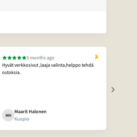
5 months ago
Hyvät verkkosivut ,laaja valinta,helppo tehdä
Ystäväl
ostoksia.
Maarit Halonen
A
MH
A
Kuopio
J