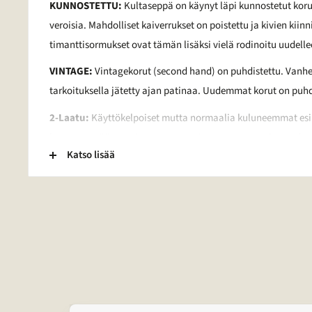
KUNNOSTETTU:
Kultaseppä on käynyt läpi kunnostetut kor
veroisia. Mahdolliset kaiverrukset on poistettu ja kivien kiinn
timanttisormukset ovat tämän lisäksi vielä rodinoitu uudelle
VINTAGE:
Vintagekorut (second hand) on puhdistettu. Vanh
tarkoituksella jätetty ajan patinaa. Uudemmat korut on pu
2-Laatu:
Käyttökelpoiset mutta normaalia kuluneemmat esine
kaiverrus, vääntymä, painauma tai tummentuma. Pronssikorui
Katso lisää
lakkapinta. Lisäksi kivessä voi olla vaurio. Lisätietoja tietyn
sähköpostitse.