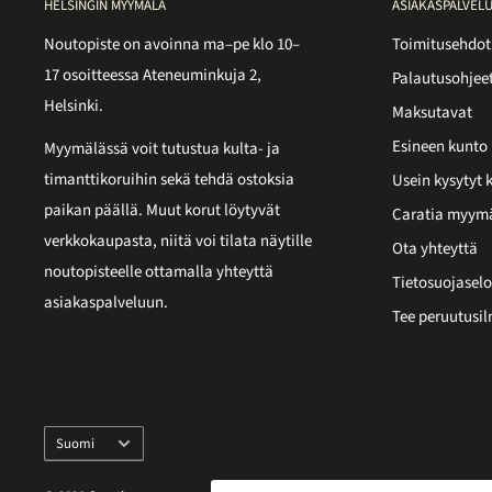
HELSINGIN MYYMÄLÄ
ASIAKASPALVEL
Noutopiste on avoinna ma–pe klo 10–
Toimitusehdot
17 osoitteessa Ateneuminkuja 2,
Palautusohjee
Helsinki.
Maksutavat
Esineen kunto
Myymälässä voit tutustua kulta- ja
timanttikoruihin sekä tehdä ostoksia
Usein kysytyt
paikan päällä. Muut korut löytyvät
Caratia myym
verkkokaupasta, niitä voi tilata näytille
Ota yhteyttä
noutopisteelle ottamalla yhteyttä
Tietosuojaselo
asiakaspalveluun.
Tee peruutusil
Kieli
Suomi