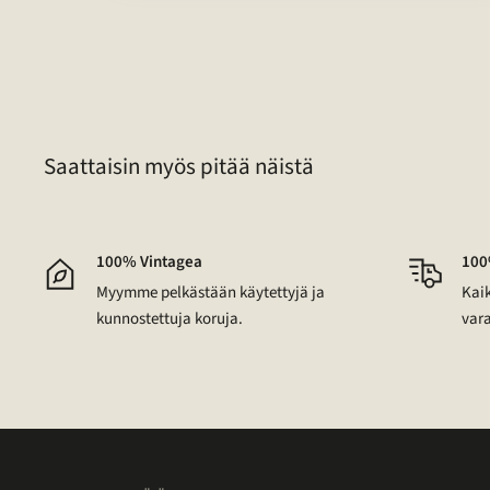
Page
1
of
16
Saattaisin myös pitää näistä
100% Vintagea
100
Myymme pelkästään käytettyjä ja
Kaik
kunnostettuja koruja.
vara