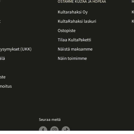
U
OSTAMME KULTAA JA HOPEAA
M
Kultarahaksi Oy
K
t
KultaRahaksi laskuri
K
Ostopiste
Tilaa KultaPaketti
 kysymykset (UKK)
Näistä maksamme
älä
Näin toimimme
ste
moitus
Seuraa meitä