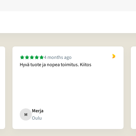
4 months ago
Hyvä tuote ja nopea toimitus. Kiitos
Merja
M
Oulu