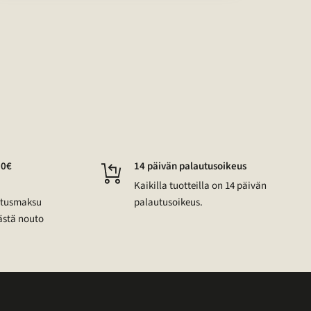
50€
14 päivän palautusoikeus
Kaikilla tuotteilla on 14 päivän
mitusmaksu
palautusoikeus.
ästä nouto