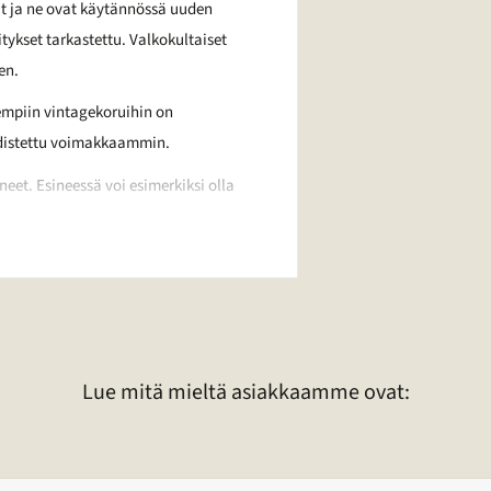
ut ja ne ovat käytännössä uuden
itykset tarkastettu. Valkokultaiset
en.
empiin vintagekoruihin on
hdistettu voimakkaammin.
et. Esineessä voi esimerkiksi olla
ssa voi esimerkiksi olla kulunut
 korun laadusta voitte pyytää
Lue mitä mieltä asiakkaamme ovat: