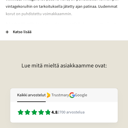
vintagekoruihin on tarkoituksella jätetty ajan patinaa. Uudemmat
korut on puhdistettu voimakkaammin.
2-Laatu:
Käyttökelpoiset mutta normaalia kuluneemmat esineet.
Esineessä voi esimerkiksi olla kaiverrus, vääntymä, painauma tai
Katso lisää
tummentuma. Pronssikoruissa voi esimerkiksi olla kulunut
lakkapinta. Lisäksi kivessä voi olla vaurio. Lisätietoja tietyn korun
laadusta voitte pyytää sähköpostitse.
Lue mitä mieltä asiakkaamme ovat:
Kaikki arvostelut
Trustmary
Google
4.8
2700
arvostelua