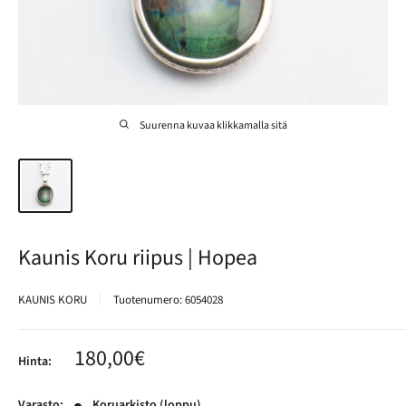
Suurenna kuvaa klikkamalla sitä
Kaunis Koru riipus | Hopea
KAUNIS KORU
Tuotenumero:
6054028
Alennushinta
180,00€
Hinta:
Varasto:
Koruarkisto (loppu)