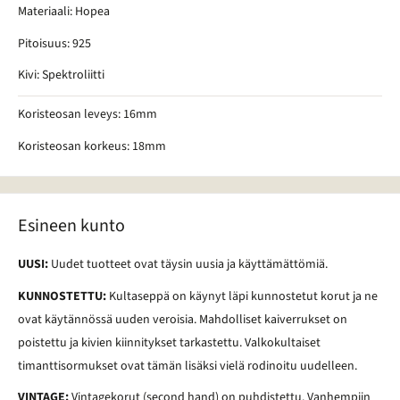
Materiaali: Hopea
Pitoisuus: 925
Kivi: Spektroliitti
Koristeosan leveys: 16mm
Koristeosan korkeus: 18mm
Esineen kunto
UUSI:
Uudet tuotteet ovat täysin uusia ja käyttämättömiä.
KUNNOSTETTU:
Kultaseppä on käynyt läpi kunnostetut korut ja ne
ovat käytännössä uuden veroisia. Mahdolliset kaiverrukset on
poistettu ja kivien kiinnitykset tarkastettu. Valkokultaiset
timanttisormukset ovat tämän lisäksi vielä rodinoitu uudelleen.
VINTAGE:
Vintagekorut (second hand) on puhdistettu. Vanhempiin