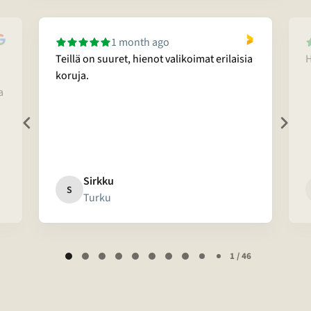
1 month ago
Teillä on suuret, hienot valikoimat erilaisia
H
koruja.
a
Sirkku
S
Turku
Page
1 / 46
1
of
46