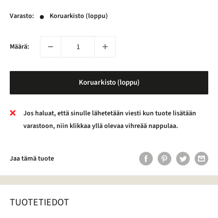
Varasto:
Koruarkisto (loppu)
Määrä:
Koruarkisto (loppu)
Jos haluat, että sinulle lähetetään viesti kun tuote lisätään
varastoon, niin klikkaa yllä olevaa vihreää nappulaa.
Jaa tämä tuote
TUOTETIEDOT