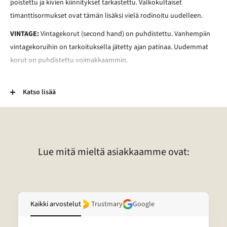
poistettu ja kivien kiinnitykset tarkastettu. Valkokultaiset
timanttisormukset ovat tämän lisäksi vielä rodinoitu uudelleen.
VINTAGE:
Vintagekorut (second hand) on puhdistettu. Vanhempiin
vintagekoruihin on tarkoituksella jätetty ajan patinaa. Uudemmat
korut on puhdistettu voimakkaammin.
2-Laatu:
Käyttökelpoiset mutta normaalia kuluneemmat esineet.
Esineessä voi esimerkiksi olla kaiverrus, vääntymä, painauma tai
Katso lisää
tummentuma. Pronssikoruissa voi esimerkiksi olla kulunut
lakkapinta. Lisäksi kivessä voi olla vaurio. Lisätietoja tietyn korun
laadusta voitte pyytää sähköpostitse.
Lue mitä mieltä asiakkaamme ovat:
Kaikki arvostelut
Trustmary
Google