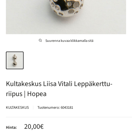
Suurenna kuvaa klikkamalla sitä
Kultakeskus Liisa Vitali Leppäkerttu-
riipus | Hopea
KULTAKESKUS
Tuotenumero:
6043181
Alennushinta
20,00€
Hinta: