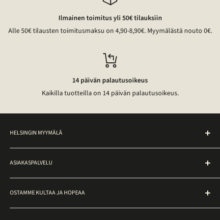
Ilmainen toimitus yli 50€ tilauksiin
Alle 50€ tilausten toimitusmaksu on 4,90-8,90€. Myymälästä nouto 0€.
14 päivän palautusoikeus
Kaikilla tuotteilla on 14 päivän palautusoikeus.
HELSINGIN MYYMÄLÄ
Noutopiste on avoinna ma–pe klo 10–17 osoitteessa
ASIAKASPALVELU
Ateneuminkuja 2, Helsinki.
Toimitusehdot
Myymälässä voit tutustua kulta- ja timanttikoruihin sekä tehdä
OSTAMME KULTAA JA HOPEAA
ostoksia paikan päällä. Muut korut löytyvät verkkokaupasta,
Palautusohjeet
niitä voi tilata näytille noutopisteelle ottamalla yhteyttä
Maksutavat
Kultarahaksi Oy
asiakaspalveluun.