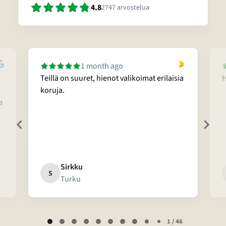
4.8
2747
arvostelua
1 month ago
Teillä on suuret, hienot valikoimat erilaisia
H
koruja.
a
Sirkku
S
Turku
Page
1 / 46
1