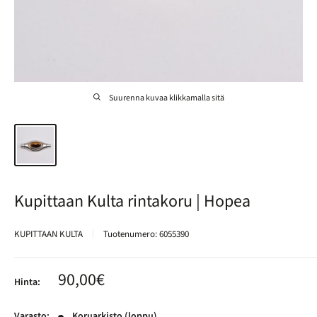
Suurenna kuvaa klikkamalla sitä
Kupittaan Kulta rintakoru | Hopea
KUPITTAAN KULTA
Tuotenumero:
6055390
Alennushinta
90,00€
Hinta:
Varasto:
Koruarkisto (loppu)