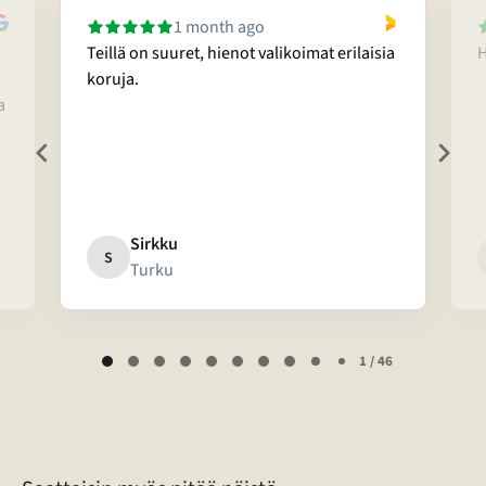
1 month ago
Teillä on suuret, hienot valikoimat erilaisia
H
koruja.
a
Sirkku
S
Turku
Page
1 / 46
1
of
46