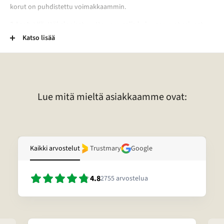
korut on puhdistettu voimakkaammin.
2-Laatu:
Käyttökelpoiset mutta normaalia kuluneemmat esineet.
Esineessä voi esimerkiksi olla kaiverrus, vääntymä, painauma tai
Katso lisää
tummentuma. Pronssikoruissa voi esimerkiksi olla kulunut
lakkapinta. Lisäksi kivessä voi olla vaurio. Lisätietoja tietyn korun
laadusta voitte pyytää sähköpostitse.
Lue mitä mieltä asiakkaamme ovat:
Kaikki arvostelut
Trustmary
Google
4.8
2755
arvostelua