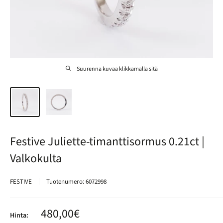
Suurenna kuvaa klikkamalla sitä
Festive Juliette-timanttisormus 0.21ct |
Valkokulta
FESTIVE
Tuotenumero:
6072998
Alennushinta
480,00€
Hinta: