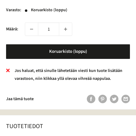
Varasto:
Koruarkisto (loppu)
Määrä:
Koruarkisto (loppu)
Jos haluat, että sinulle lähetetään viesti kun tuote lisätään
varastoon, niin klikkaa yllä olevaa vihreää nappulaa.
Jaa tämä tuote
TUOTETIEDOT