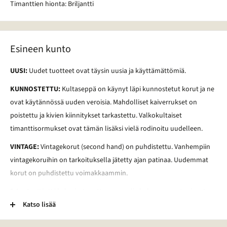
Timanttien hionta: Briljantti
Esineen kunto
UUSI:
Uudet tuotteet ovat täysin uusia ja käyttämättömiä.
KUNNOSTETTU:
Kultaseppä on käynyt läpi kunnostetut korut ja ne
ovat käytännössä uuden veroisia. Mahdolliset kaiverrukset on
poistettu ja kivien kiinnitykset tarkastettu. Valkokultaiset
timanttisormukset ovat tämän lisäksi vielä rodinoitu uudelleen.
VINTAGE:
Vintagekorut (second hand) on puhdistettu. Vanhempiin
vintagekoruihin on tarkoituksella jätetty ajan patinaa. Uudemmat
korut on puhdistettu voimakkaammin.
2-Laatu:
Käyttökelpoiset mutta normaalia kuluneemmat esineet.
Esineessä voi esimerkiksi olla kaiverrus, vääntymä, painauma tai
Katso lisää
tummentuma. Pronssikoruissa voi esimerkiksi olla kulunut