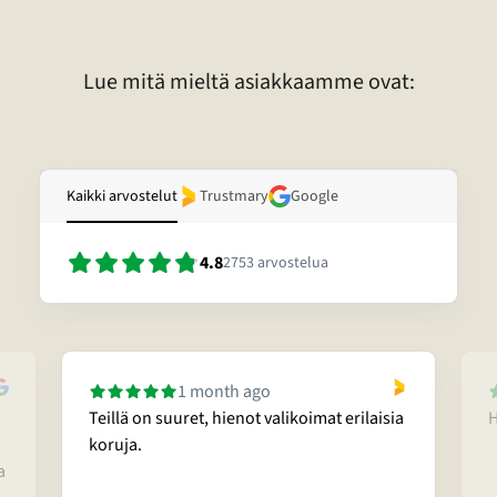
lakkapinta. Lisäksi kivessä voi olla vaurio. Lisätietoja tietyn korun
laadusta voitte pyytää sähköpostitse.
Lue mitä mieltä asiakkaamme ovat:
Kaikki arvostelut
Trustmary
Google
4.8
2753
arvostelua
1 month ago
Teillä on suuret, hienot valikoimat erilaisia
H
koruja.
a