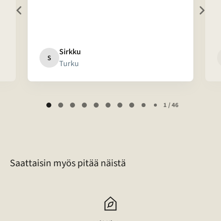
Sirkku
S
Turku
Page
1 / 46
1
of
46
Saattaisin myös pitää näistä