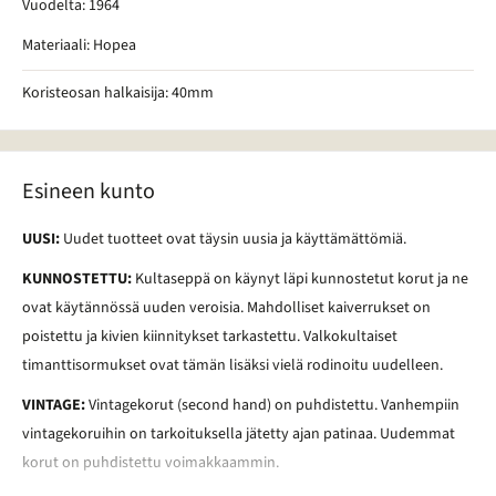
Vuodelta: 1964
Materiaali: Hopea
Koristeosan halkaisija: 40mm
Esineen kunto
UUSI:
Uudet tuotteet ovat täysin uusia ja käyttämättömiä.
KUNNOSTETTU:
Kultaseppä on käynyt läpi kunnostetut korut ja ne
ovat käytännössä uuden veroisia. Mahdolliset kaiverrukset on
poistettu ja kivien kiinnitykset tarkastettu. Valkokultaiset
timanttisormukset ovat tämän lisäksi vielä rodinoitu uudelleen.
VINTAGE:
Vintagekorut (second hand) on puhdistettu. Vanhempiin
vintagekoruihin on tarkoituksella jätetty ajan patinaa. Uudemmat
korut on puhdistettu voimakkaammin.