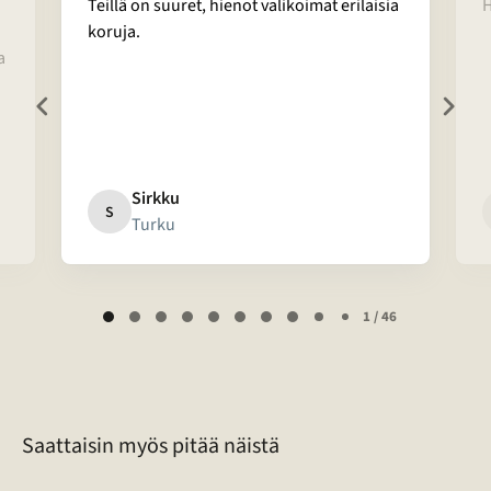
Teillä on suuret, hienot valikoimat erilaisia
H
koruja.
a
Sirkku
S
Turku
Page
1 / 46
1
of
46
Saattaisin myös pitää näistä