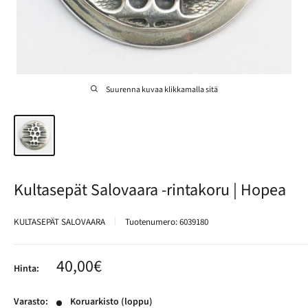
Suurenna kuvaa klikkamalla sitä
Kultasepät Salovaara -rintakoru | Hopea
KULTASEPÄT SALOVAARA
Tuotenumero:
6039180
Alennushinta
40,00€
Hinta:
Varasto:
Koruarkisto (loppu)