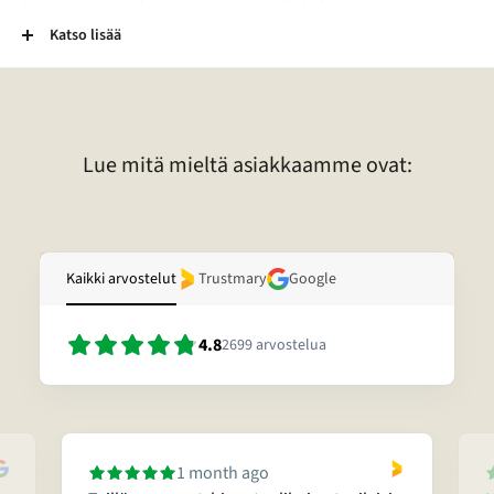
2-Laatu:
Käyttökelpoiset mutta normaalia kuluneemmat esineet.
Esineessä voi esimerkiksi olla kaiverrus, vääntymä, painauma tai
Katso lisää
tummentuma. Pronssikoruissa voi esimerkiksi olla kulunut
lakkapinta. Lisäksi kivessä voi olla vaurio. Lisätietoja tietyn korun
laadusta voitte pyytää sähköpostitse.
Lue mitä mieltä asiakkaamme ovat:
Kaikki arvostelut
Trustmary
Google
4.8
2699
arvostelua
1 month ago