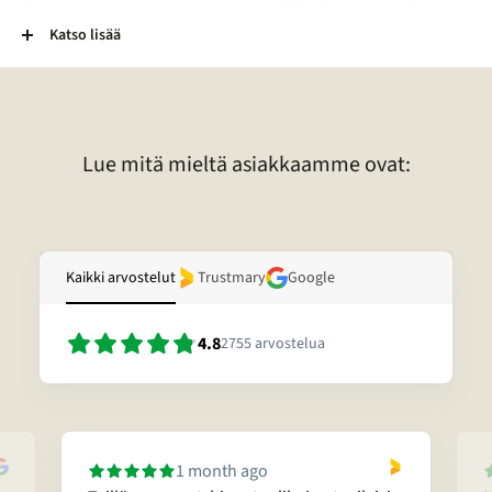
2-Laatu:
Käyttökelpoiset mutta normaalia kuluneemmat esineet.
Esineessä voi esimerkiksi olla kaiverrus, vääntymä, painauma tai
Katso lisää
tummentuma. Pronssikoruissa voi esimerkiksi olla kulunut
lakkapinta. Lisäksi kivessä voi olla vaurio. Lisätietoja tietyn korun
laadusta voitte pyytää sähköpostitse.
Lue mitä mieltä asiakkaamme ovat:
Kaikki arvostelut
Trustmary
Google
4.8
2755
arvostelua
1 month ago