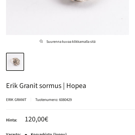
Suurenna kuvaa klikkamalla sitä
Erik Granit sormus | Hopea
ERIK GRANIT
Tuotenumero:
6080429
Alennushinta
120,00€
Hinta:
Varasto:
Koruarkisto (loppu)