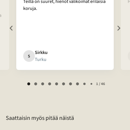
Teillä on suuret, hienot valikoimat erilaisia
H
koruja.
a
Sirkku
S
Turku
Page
1 / 46
1
of
46
Saattaisin myös pitää näistä