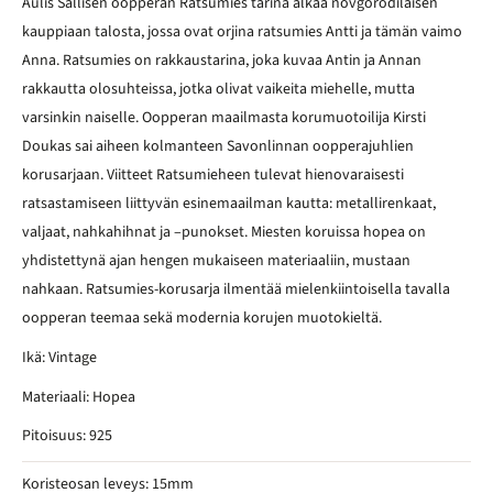
Aulis Sallisen oopperan Ratsumies tarina alkaa novgorodilaisen
kauppiaan talosta, jossa ovat orjina ratsumies Antti ja tämän vaimo
Anna. Ratsumies on rakkaustarina, joka kuvaa Antin ja Annan
rakkautta olosuhteissa, jotka olivat vaikeita miehelle, mutta
varsinkin naiselle. Oopperan maailmasta korumuotoilija Kirsti
Doukas sai aiheen kolmanteen Savonlinnan oopperajuhlien
korusarjaan. Viitteet Ratsumieheen tulevat hienovaraisesti
ratsastamiseen liittyvän esinemaailman kautta: metallirenkaat,
valjaat, nahkahihnat ja –punokset. Miesten koruissa hopea on
yhdistettynä ajan hengen mukaiseen materiaaliin, mustaan
nahkaan. Ratsumies-korusarja ilmentää mielenkiintoisella tavalla
oopperan teemaa sekä modernia korujen muotokieltä.
Ikä: Vintage
Materiaali: Hopea
Pitoisuus: 925
Koristeosan leveys: 15mm