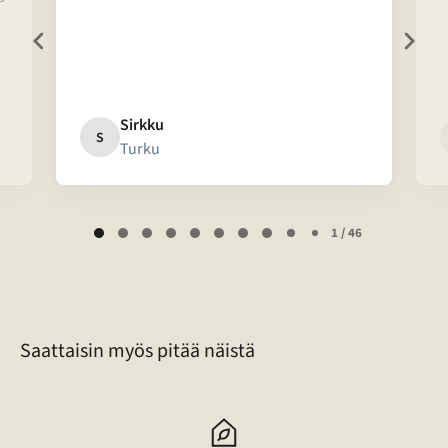
Sirkku
S
Turku
Page
1 / 46
1
of
46
Saattaisin myös pitää näistä