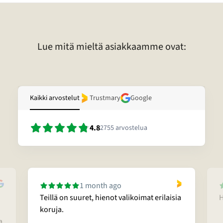
tummentuma. Pronssikoruissa voi esimerkiksi olla kulunut
lakkapinta. Lisäksi kivessä voi olla vaurio. Lisätietoja tietyn korun
laadusta voitte pyytää sähköpostitse.
Lue mitä mieltä asiakkaamme ovat:
Kaikki arvostelut
Trustmary
Google
4.8
2755
arvostelua
1 month ago
Teillä on suuret, hienot valikoimat erilaisia
H
koruja.
a