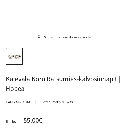
Suurenna kuvaa klikkamalla sitä
Kalevala Koru Ratsumies-kalvosinnapit |
Hopea
KALEVALA KORU
Tuotenumero:
910438
Alennushinta
55,00€
Hinta: