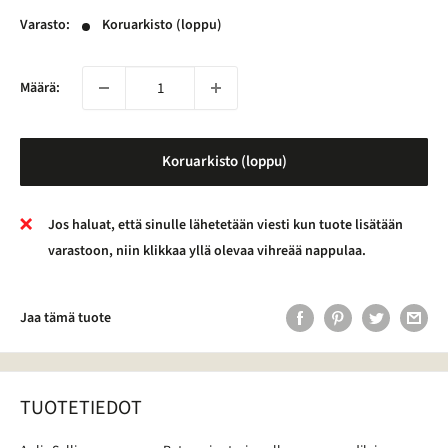
Varasto:
Koruarkisto (loppu)
Määrä:
Koruarkisto (loppu)
Jos haluat, että sinulle lähetetään viesti kun tuote lisätään
varastoon, niin klikkaa yllä olevaa vihreää nappulaa.
Jaa tämä tuote
TUOTETIEDOT