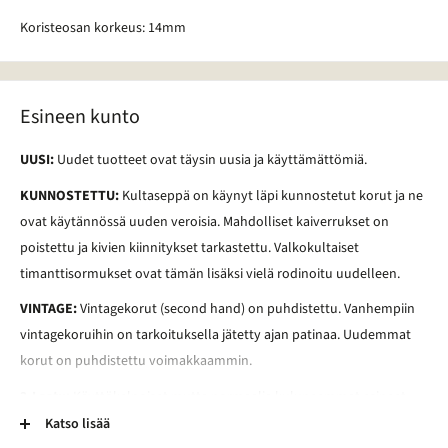
Koristeosan korkeus: 14mm
Esineen kunto
UUSI:
Uudet tuotteet ovat täysin uusia ja käyttämättömiä.
KUNNOSTETTU:
Kultaseppä on käynyt läpi kunnostetut korut ja ne
ovat käytännössä uuden veroisia. Mahdolliset kaiverrukset on
poistettu ja kivien kiinnitykset tarkastettu. Valkokultaiset
timanttisormukset ovat tämän lisäksi vielä rodinoitu uudelleen.
VINTAGE:
Vintagekorut (second hand) on puhdistettu. Vanhempiin
vintagekoruihin on tarkoituksella jätetty ajan patinaa. Uudemmat
korut on puhdistettu voimakkaammin.
2-Laatu:
Käyttökelpoiset mutta normaalia kuluneemmat esineet.
Esineessä voi esimerkiksi olla kaiverrus, vääntymä, painauma tai
Katso lisää