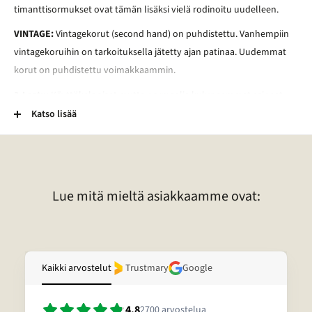
timanttisormukset ovat tämän lisäksi vielä rodinoitu uudelleen.
VINTAGE:
Vintagekorut (second hand) on puhdistettu. Vanhempiin
vintagekoruihin on tarkoituksella jätetty ajan patinaa. Uudemmat
korut on puhdistettu voimakkaammin.
2-Laatu:
Käyttökelpoiset mutta normaalia kuluneemmat esineet.
Esineessä voi esimerkiksi olla kaiverrus, vääntymä, painauma tai
Katso lisää
tummentuma. Pronssikoruissa voi esimerkiksi olla kulunut
lakkapinta. Lisäksi kivessä voi olla vaurio. Lisätietoja tietyn korun
laadusta voitte pyytää sähköpostitse.
Lue mitä mieltä asiakkaamme ovat:
Kaikki arvostelut
Trustmary
Google
4.8
2700
arvostelua