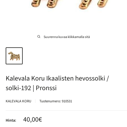
Suurenna kuvaa klikkamalla sitä
Kalevala Koru Ikaalisten hevossolki /
solki-192 | Pronssi
KALEVALA KORU
Tuotenumero:
910531
Alennushinta
40,00€
Hinta: