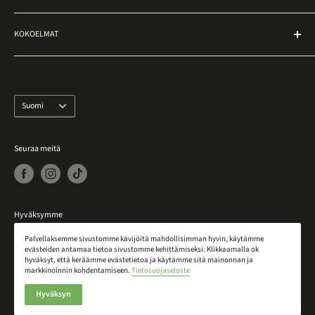
Usein kysytyt kysymykset (UKK)
Ostopiste
Kullan ja hopean hinta
Caratia myymälä
Tilaa KultaPaketti
KOKOELMAT
Kullan ja hopean leimat
Ota yhteyttä
Näistä maksamme
Vintage-tuotteet
Tietosuojaseloste
Näin toimimme
Vintage-korut
Tee peruutusilmoitus
Kaikki korut
Kieli
Suomi
Muut valmistajat
Varastossa olevat tuotteet
Seuraa meitä
Huutokauppaluettelo
Hyväksymme
Palvellaksemme sivustomme kävijöitä mahdollisimman hyvin, käytämme
VISA
klarna
MobilePay
evästeiden antamaa tietoa sivustomme kehittämiseksi. Klikkaamalla ok
hyväksyt, että keräämme evästetietoa ja käytämme sitä mainonnan ja
markkinoinnin kohdentamiseen.
Tietosuojaseloste
© 2026 Caratia
Hyväksyn
www.caratia.fi