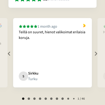
1 month ago
Teillä on suuret, hienot valikoimat erilaisia
H
koruja.
a
Sirkku
S
Turku
Page
1 / 46
1