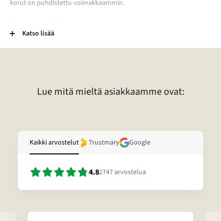
korut on puhdistettu voimakkaammin.
2-Laatu:
Käyttökelpoiset mutta normaalia kuluneemmat esineet.
Esineessä voi esimerkiksi olla kaiverrus, vääntymä, painauma tai
Katso lisää
tummentuma. Pronssikoruissa voi esimerkiksi olla kulunut
lakkapinta. Lisäksi kivessä voi olla vaurio. Lisätietoja tietyn korun
laadusta voitte pyytää sähköpostitse.
Lue mitä mieltä asiakkaamme ovat:
Kaikki arvostelut
Trustmary
Google
4.8
2747
arvostelua