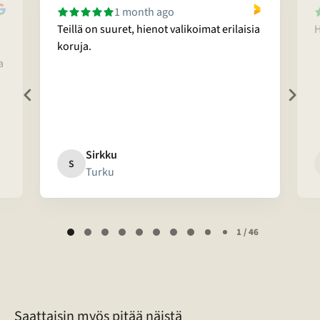
1 month ago
Teillä on suuret, hienot valikoimat erilaisia
H
koruja.
a
Sirkku
S
Turku
Page
1 / 46
1
of
46
Saattaisin myös pitää näistä