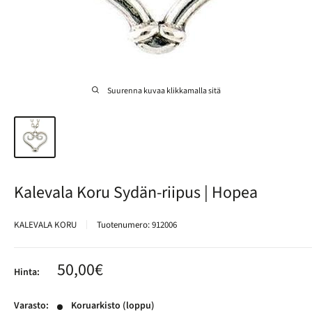
Suurenna kuvaa klikkamalla sitä
Kalevala Koru Sydän-riipus | Hopea
KALEVALA KORU
Tuotenumero:
912006
Alennushinta
50,00€
Hinta:
Varasto:
Koruarkisto (loppu)