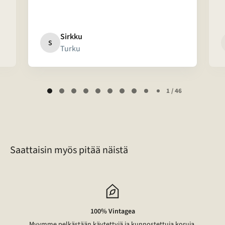
Sirkku
S
Turku
Page
1 / 46
1
of
46
Saattaisin myös pitää näistä
100% Vintagea
Myymme pelkästään käytettyjä ja kunnostettuja koruja.