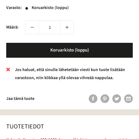
Varasto:
Koruarkisto (loppu)
Määrä:
Koruarkisto (loppu)
Jos haluat, että sinulle lähetetään viesti kun tuote lisätään
varastoon, niin klikkaa yllä olevaa vihreää nappulaa.
Jaa tämä tuote
TUOTETIEDOT