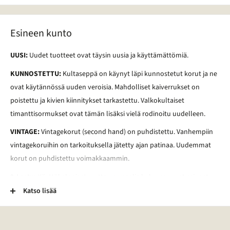
Esineen kunto
UUSI:
Uudet tuotteet ovat täysin uusia ja käyttämättömiä.
KUNNOSTETTU:
Kultaseppä on käynyt läpi kunnostetut korut ja ne
ovat käytännössä uuden veroisia. Mahdolliset kaiverrukset on
poistettu ja kivien kiinnitykset tarkastettu. Valkokultaiset
timanttisormukset ovat tämän lisäksi vielä rodinoitu uudelleen.
VINTAGE:
Vintagekorut (second hand) on puhdistettu. Vanhempiin
vintagekoruihin on tarkoituksella jätetty ajan patinaa. Uudemmat
korut on puhdistettu voimakkaammin.
2-Laatu:
Käyttökelpoiset mutta normaalia kuluneemmat esineet.
Esineessä voi esimerkiksi olla kaiverrus, vääntymä, painauma tai
Katso lisää
tummentuma. Pronssikoruissa voi esimerkiksi olla kulunut
lakkapinta. Lisäksi kivessä voi olla vaurio. Lisätietoja tietyn korun