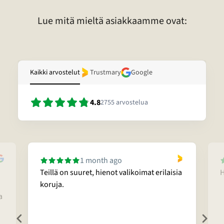
laadusta voitte pyytää sähköpostitse.
Lue mitä mieltä asiakkaamme ovat:
Kaikki arvostelut
Trustmary
Google
4.8
2755
arvostelua
1 month ago
Teillä on suuret, hienot valikoimat erilaisia
H
koruja.
a