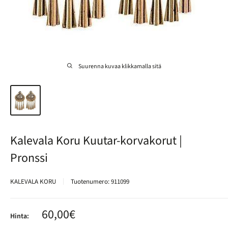
Suurenna kuvaa klikkamalla sitä
Kalevala Koru Kuutar-korvakorut |
Pronssi
KALEVALA KORU
Tuotenumero:
911099
Alennushinta
60,00€
Hinta: