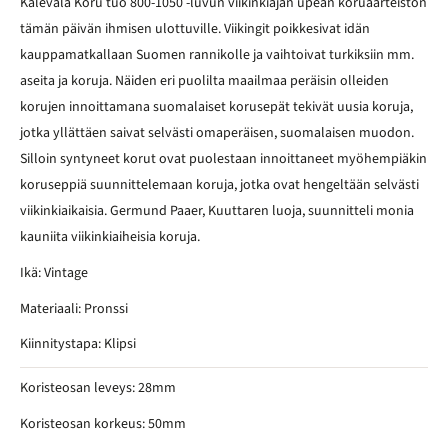
Kalevala Koru tuo 800-1050 -luvun viikinkiajan upean koruaarteiston
tämän päivän ihmisen ulottuville. Viikingit poikkesivat idän
kauppamatkallaan Suomen rannikolle ja vaihtoivat turkiksiin mm.
aseita ja koruja. Näiden eri puolilta maailmaa peräisin olleiden
korujen innoittamana suomalaiset korusepät tekivät uusia koruja,
jotka yllättäen saivat selvästi omaperäisen, suomalaisen muodon.
Silloin syntyneet korut ovat puolestaan innoittaneet myöhempiäkin
koruseppiä suunnittelemaan koruja, jotka ovat hengeltään selvästi
viikinkiaikaisia. Germund Paaer, Kuuttaren luoja, suunnitteli monia
kauniita viikinkiaiheisia koruja.
Ikä: Vintage
Materiaali: Pronssi
Kiinnitystapa: Klipsi
Koristeosan leveys: 28mm
Koristeosan korkeus: 50mm