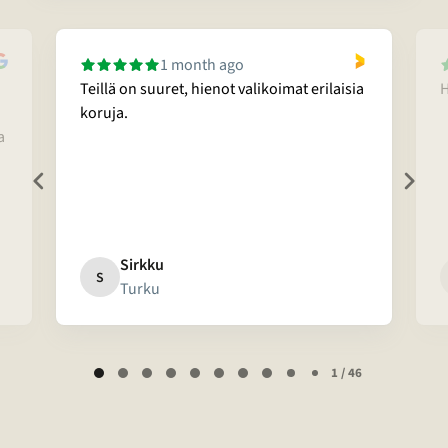
1 month ago
Teillä on suuret, hienot valikoimat erilaisia
H
koruja.
a
Sirkku
S
Turku
Page
1 / 46
1
of
46