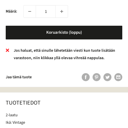
Määrä:
Koruarkisto (loppu)
Jos haluat, että sinulle lähetetään viesti kun tuote lisätään
varastoon, niin klikkaa yllä olevaa vihreää nappulaa.
Jaa tämä tuote
TUOTETIEDOT
2-laatu
Ikä: Vintage