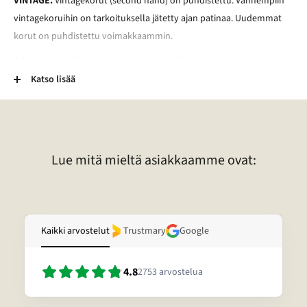
VINTAGE:
Vintagekorut (second hand) on puhdistettu. Vanhempiin
vintagekoruihin on tarkoituksella jätetty ajan patinaa. Uudemmat
korut on puhdistettu voimakkaammin.
2-Laatu:
Käyttökelpoiset mutta normaalia kuluneemmat esineet.
Esineessä voi esimerkiksi olla kaiverrus, vääntymä, painauma tai
Katso lisää
tummentuma. Pronssikoruissa voi esimerkiksi olla kulunut
lakkapinta. Lisäksi kivessä voi olla vaurio. Lisätietoja tietyn korun
laadusta voitte pyytää sähköpostitse.
Lue mitä mieltä asiakkaamme ovat:
Kaikki arvostelut
Trustmary
Google
4.8
2753
arvostelua