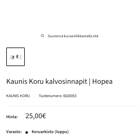
Suurenna kuvaa klikkamalla sitä
Kaunis Koru kalvosinnapit | Hopea
KAUNIS KORU
Tuotenumero:
6020053
Alennushinta
25,00€
Hinta:
Varasto:
Koruarkisto (loppu)