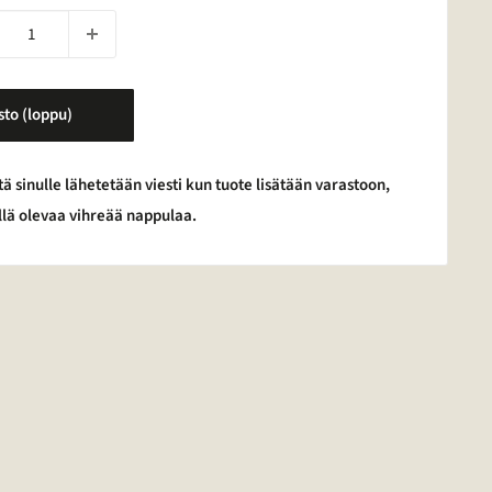
sto (loppu)
tä sinulle lähetetään viesti kun tuote lisätään varastoon,
yllä olevaa vihreää nappulaa.