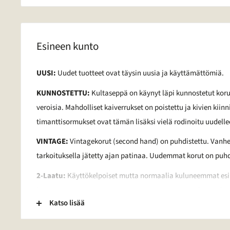
Esineen kunto
UUSI:
Uudet tuotteet ovat täysin uusia ja käyttämättömiä.
KUNNOSTETTU:
Kultaseppä on käynyt läpi kunnostetut kor
veroisia. Mahdolliset kaiverrukset on poistettu ja kivien kiinn
timanttisormukset ovat tämän lisäksi vielä rodinoitu uudelle
VINTAGE:
Vintagekorut (second hand) on puhdistettu. Vanh
tarkoituksella jätetty ajan patinaa. Uudemmat korut on pu
2-Laatu:
Käyttökelpoiset mutta normaalia kuluneemmat esine
kaiverrus, vääntymä, painauma tai tummentuma. Pronssikorui
Katso lisää
lakkapinta. Lisäksi kivessä voi olla vaurio. Lisätietoja tietyn
sähköpostitse.