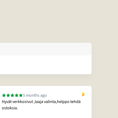
5 months ago
Hyvät verkkosivut ,laaja valinta,helppo tehdä
Ystäväl
ostoksia.