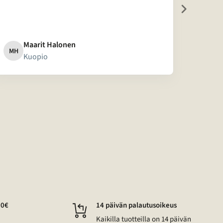
Maarit Halonen
A
MH
A
Kuopio
J
50€
14 päivän palautusoikeus
Kaikilla tuotteilla on 14 päivän