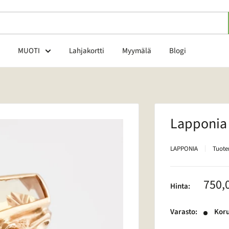
MUOTI
Lahjakortti
Myymälä
Blogi
Lapponia 
LAPPONIA
Tuot
Alen
750,
Hinta:
Varasto:
Koru