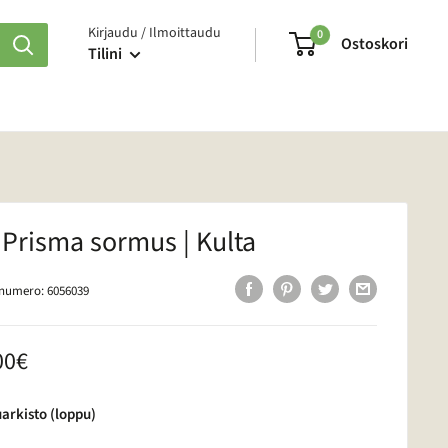
Kirjaudu / Ilmoittaudu
0
Ostoskori
Tilini
Prisma sormus | Kulta
enumero:
6056039
nushinta
00€
arkisto (loppu)