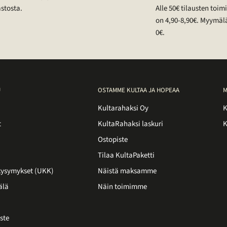
stosta.
Alle 50€ tilausten toi
on 4,90-8,90€. Myymäl
0€.
U
OSTAMME KULTAA JA HOPEAA
M
Kultarahaksi Oy
K
t
KultaRahaksi laskuri
K
Ostopiste
Tilaa KultaPaketti
 kysymykset (UKK)
Näistä maksamme
älä
Näin toimimme
ste