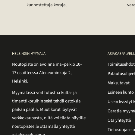
kunnostettuja koruja.
vara
HELSINGIN MYYMÄLÄ
ASIAKASPALVEL
Noutopiste on avoinna ma–pe klo 10–
Toimitusehdot
17 osoitteessa Ateneuminkuja 2,
Palautusohjee
Helsinki.
Maksutavat
Esineen kunto
Myymälässä voit tutustua kulta- ja
timanttikoruihin sekä tehdä ostoksia
Usein kysytyt
paikan päällä. Muut korut löytyvät
Caratia myym
verkkokaupasta, niitä voi tilata näytille
Ota yhteyttä
noutopisteelle ottamalla yhteyttä
Tietosuojaselo
asiakaspalveluun.