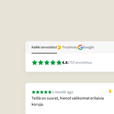
Kaikki arvostelut
Trustmary
Google
4.8
2753
arvostelua
1 month ago
Teillä on suuret, hienot valikoimat erilaisia
sitella
koruja.