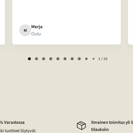
Merja
M
Oulu
1 / 16
% Varastossa
Ilmainen toimitus yli 
tilauksiin
ki tuotteet löytyvät