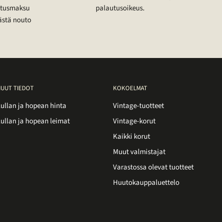
mitusmaksu
palautusoikeus.
ästä nouto
UUT TIEDOT
KOKOELMAT
ullan ja hopean hinta
Vintage-tuotteet
ullan ja hopean leimat
Vintage-korut
Kaikki korut
Muut valmistajat
Varastossa olevat tuotteet
Huutokauppaluettelo