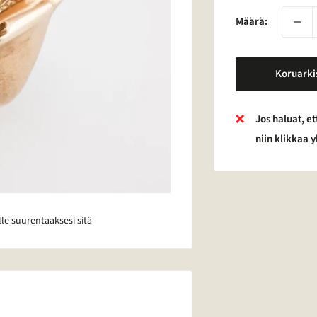
Määrä:
Koruarki
Jos haluat, et
niin klikkaa 
lle suurentaaksesi sitä