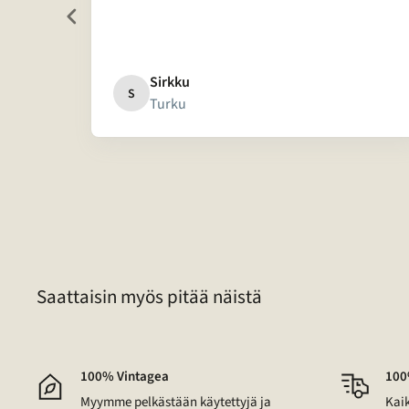
 mie...
Sirkku
S
Turku
Page
1
of
16
Saattaisin myös pitää näistä
100% Vintagea
100
Myymme pelkästään käytettyjä ja
Kaik