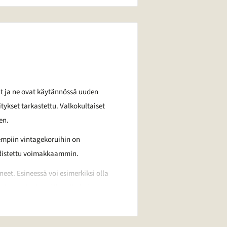
ut ja ne ovat käytännössä uuden
itykset tarkastettu. Valkokultaiset
en.
empiin vintagekoruihin on
hdistettu voimakkaammin.
et. Esineessä voi esimerkiksi olla
ssa voi esimerkiksi olla kulunut
 korun laadusta voitte pyytää