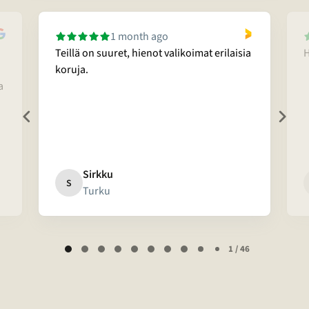
1 month ago
Teillä on suuret, hienot valikoimat erilaisia
H
koruja.
a
Sirkku
S
Turku
Page
1 / 46
1
of
46