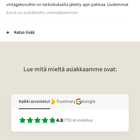
vintagekoruihin on tarkoituksella jätetty ajan patinaa. Uudemmat
korut on puhdistettu voimakkaammin.
2-Laatu:
Käyttökelpoiset mutta normaalia kuluneemmat esineet.
Esineessä voi esimerkiksi olla kaiverrus, vääntymä, painauma tai
Katso lisää
tummentuma. Pronssikoruissa voi esimerkiksi olla kulunut
lakkapinta. Lisäksi kivessä voi olla vaurio. Lisätietoja tietyn korun
laadusta voitte pyytää sähköpostitse.
Lue mitä mieltä asiakkaamme ovat:
Kaikki arvostelut
Trustmary
Google
4.8
2755
arvostelua