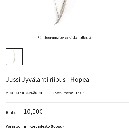
Suurenna kuvaa klikkamalla sitä
Jussi Jyvälahti riipus | Hopea
MUUT DESIGN-BRÄNDIT
Tuotenumero:
912905
Alennushinta
10,00€
Hinta:
Varasto:
Koruarkisto (loppu)