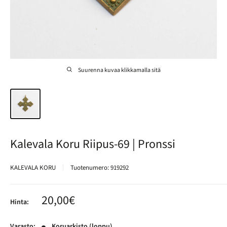
Suurenna kuvaa klikkamalla sitä
Kalevala Koru Riipus-69 | Pronssi
KALEVALA KORU
Tuotenumero:
919292
Alennushinta
20,00€
Hinta:
Varasto:
Koruarkisto (loppu)