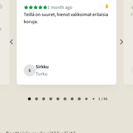
1 month ago
Teillä on suuret, hienot valikoimat erilaisia
H
koruja.
a
Sirkku
S
Turku
Page
1 / 46
1
of
46