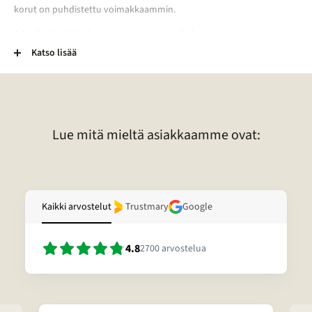
korut on puhdistettu voimakkaammin.
2-Laatu:
Käyttökelpoiset mutta normaalia kuluneemmat esineet.
Esineessä voi esimerkiksi olla kaiverrus, vääntymä, painauma tai
Katso lisää
tummentuma. Pronssikoruissa voi esimerkiksi olla kulunut
lakkapinta. Lisäksi kivessä voi olla vaurio. Lisätietoja tietyn korun
laadusta voitte pyytää sähköpostitse.
Lue mitä mieltä asiakkaamme ovat:
Kaikki arvostelut
Trustmary
Google
4.8
2700
arvostelua