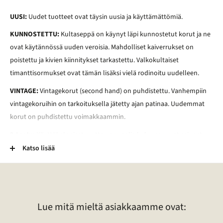
UUSI:
Uudet tuotteet ovat täysin uusia ja käyttämättömiä.
KUNNOSTETTU:
Kultaseppä on käynyt läpi kunnostetut korut ja ne
ovat käytännössä uuden veroisia. Mahdolliset kaiverrukset on
poistettu ja kivien kiinnitykset tarkastettu. Valkokultaiset
timanttisormukset ovat tämän lisäksi vielä rodinoitu uudelleen.
VINTAGE:
Vintagekorut (second hand) on puhdistettu. Vanhempiin
vintagekoruihin on tarkoituksella jätetty ajan patinaa. Uudemmat
korut on puhdistettu voimakkaammin.
2-Laatu:
Käyttökelpoiset mutta normaalia kuluneemmat esineet.
Esineessä voi esimerkiksi olla kaiverrus, vääntymä, painauma tai
Katso lisää
tummentuma. Pronssikoruissa voi esimerkiksi olla kulunut
lakkapinta. Lisäksi kivessä voi olla vaurio. Lisätietoja tietyn korun
laadusta voitte pyytää sähköpostitse.
Lue mitä mieltä asiakkaamme ovat: