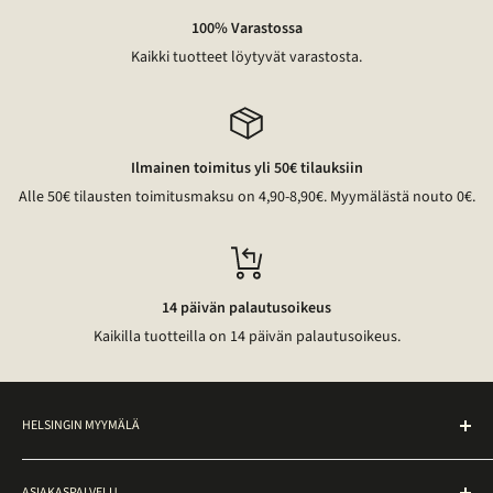
100% Varastossa
Kaikki tuotteet löytyvät varastosta.
Ilmainen toimitus yli 50€ tilauksiin
Alle 50€ tilausten toimitusmaksu on 4,90-8,90€. Myymälästä nouto 0€.
14 päivän palautusoikeus
Kaikilla tuotteilla on 14 päivän palautusoikeus.
HELSINGIN MYYMÄLÄ
Noutopiste on avoinna ma–pe klo 10–17 osoitteessa
ASIAKASPALVELU