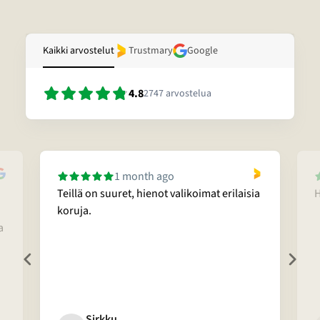
Kaikki arvostelut
Trustmary
Google
4.8
2747
arvostelua
1 month ago
Teillä on suuret, hienot valikoimat erilaisia
H
koruja.
a
Sirkku