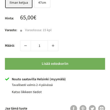
Ilman ketjua
47cm
Alennushinta
65,00€
Hinta:
Varasto:
Varastossa: 15 kpl
Määrä:
Lisää ostoskoriin
Nouto saatavilla Helsinki (myymälä)
Tavallisesti valmis 2–4 päivässä
Katso liikkeen tiedot
Jaa tämä tuote