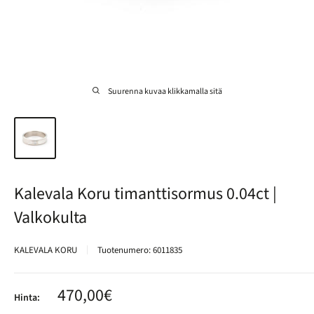
Suurenna kuvaa klikkamalla sitä
Kalevala Koru timanttisormus 0.04ct |
Valkokulta
KALEVALA KORU
Tuotenumero:
6011835
Alennushinta
470,00€
Hinta: