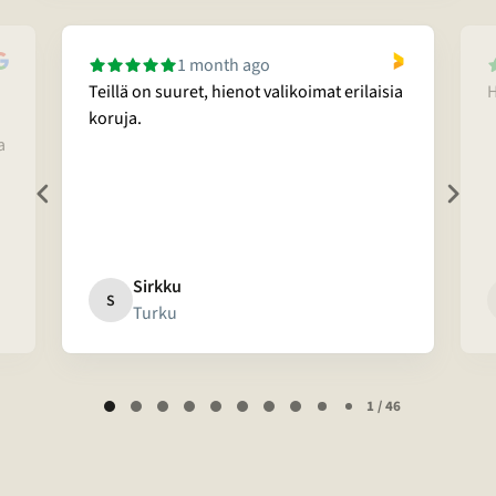
1 month ago
Teillä on suuret, hienot valikoimat erilaisia
H
koruja.
a
Sirkku
S
Turku
Page
1 / 46
1
of
46