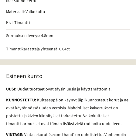
Ikä: Kunnostettu
Materiaali: Valkokulta
Kivi: Timantti
Sormuksen leveys: 4.8mm
Timanttikaraatteja yhteensä: 0.04ct
Esineen kunto
UUSI:
Uudet tuotteet ovat täysin uusia ja käyttämättömiä.
KUNNOSTETTU:
Kultaseppä on käynyt läpi kunnostetut korut ja ne
ovat käytännössä uuden veroisia. Mahdolliset kaiverrukset on
poistettu ja kivien kiinnitykset tarkastettu. Valkokultaiset
timanttisormukset ovat tämän lisäksi vielä rodinoitu uudelleen.
VINTAGE:
Vintagekorut (second hand) on puhdistettu. Vanhempiin