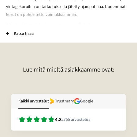
vintagekoruihin on tarkoituksella jätetty ajan patinaa. Uudemmat
korut on puhdistettu voimakkaammin.
2-Laatu:
Käyttökelpoiset mutta normaalia kuluneemmat esineet.
Esineessä voi esimerkiksi olla kaiverrus, vääntymä, painauma tai
Katso lisää
tummentuma. Pronssikoruissa voi esimerkiksi olla kulunut
lakkapinta. Lisäksi kivessä voi olla vaurio. Lisätietoja tietyn korun
laadusta voitte pyytää sähköpostitse.
Lue mitä mieltä asiakkaamme ovat:
Kaikki arvostelut
Trustmary
Google
4.8
2755
arvostelua