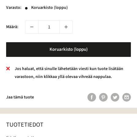
Varasto:
Koruarkisto (loppu)
Määrä:
Koruarkisto (loppu)
Jos haluat, että sinulle lähetetään viesti kun tuote lisätään
varastoon, niin klikkaa yllä olevaa vihreää nappulaa.
Jaa tämä tuote
TUOTETIEDOT